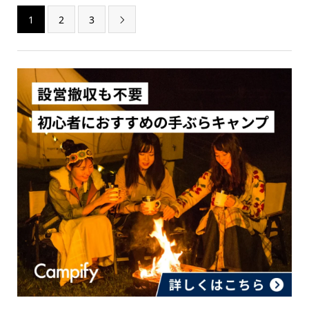
1
2
3
