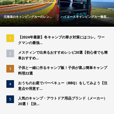
ンピングカーのレン...
ハイエースキャンピングカー徹底...
冬キャンプの
【2024年最新】冬キャンプの寒さ対策にはコレ。ワー
1
クマンの最強...
メスティンで出来るおすすめレシピ20選【初心者でも簡
2
単おすすめ...
子供と一緒に作るキャンプ飯！子供が喜ぶ簡単キャンプ
3
料理22選
おうちのお庭でバーベキュー（BBQ）をしてみよう【注
4
意点や用意す...
人気のキャンプ・アウトドア用品ブランド（メーカー）
5
20選！【決...