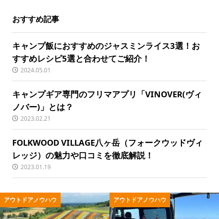
おすすめ記事
キャンプ飯におすすめのジャスミンライス3選！お
すすめレシピ5選と合わせてご紹介！
2024.05.01
キャンプギア専門のフリマアプリ「VINOVER(ヴィ
ノバー)」とは？
2023.02.21
FOLKWOOD VILLAGE八ヶ岳（フォークウッドヴィ
レッジ）の魅力や口コミを徹底解説！
2023.01.19
ウ
アウトドア用品
キャンプ用品