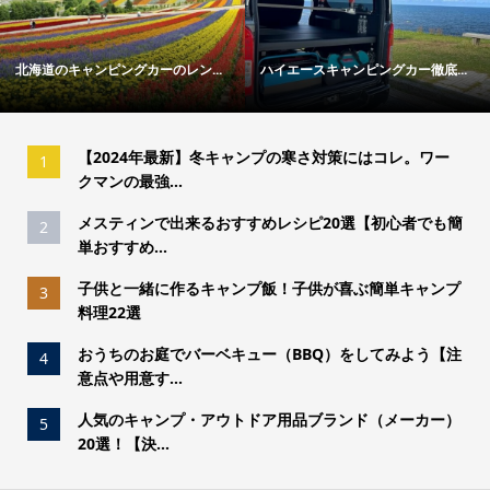
ングカー徹底...
冬キャンプの寒さ対策ガイド｜失...
「トウキョウクラフ
【2024年最新】冬キャンプの寒さ対策にはコレ。ワー
1
クマンの最強...
メスティンで出来るおすすめレシピ20選【初心者でも簡
2
単おすすめ...
子供と一緒に作るキャンプ飯！子供が喜ぶ簡単キャンプ
3
料理22選
おうちのお庭でバーベキュー（BBQ）をしてみよう【注
4
意点や用意す...
人気のキャンプ・アウトドア用品ブランド（メーカー）
5
20選！【決...