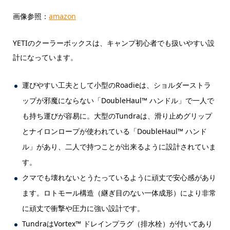
画像参照：
amazon
YETIのクーラーボックスは、キャンプ初心者でも扱いやすい設
計になっています。
運びやすい工夫として小型のRoadieは、ショルダーストラ
ップが邪魔にならない「DoubleHaul™ ハンドル」で一人で
も持ち運びが容易に。大型のTundraは、滑り止めグリップ
とナイロンロープが使われている「DoubleHaul™ ハンド
ル」があり、二人で持つことが出来るように設計されていま
す。
クマでも壊れないとうたっているように頑丈で安心感があり
ます。ロトモール構造（継ぎ目のない一体成形）により非常
に頑丈で衝撃や圧力に強い設計です。
TundraはVortex™ ドレインプラグ（排水栓）が付いてあり