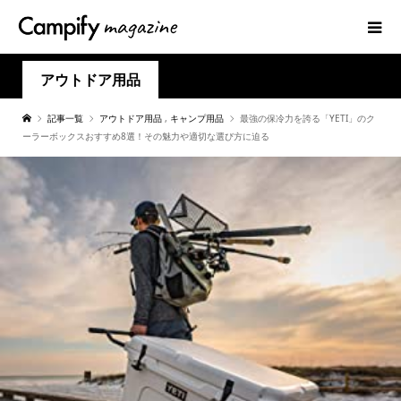
アウトドア用品
記事一覧
アウトドア用品
,
キャンプ用品
最強の保冷力を誇る「YETI」のク
ーラーボックスおすすめ8選！その魅力や適切な選び方に迫る