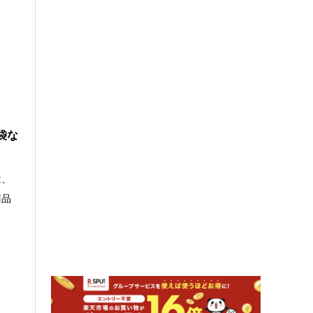
袋な
は、
商品