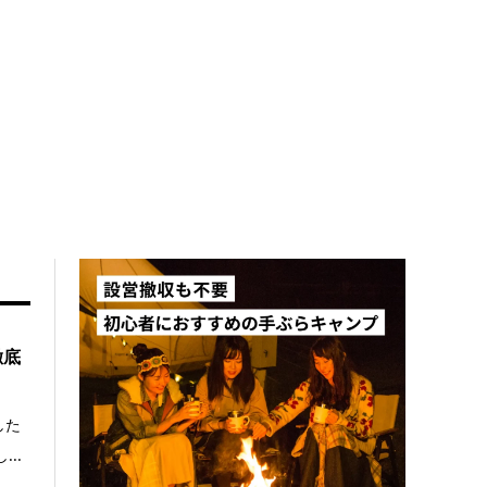
徹底
した
..