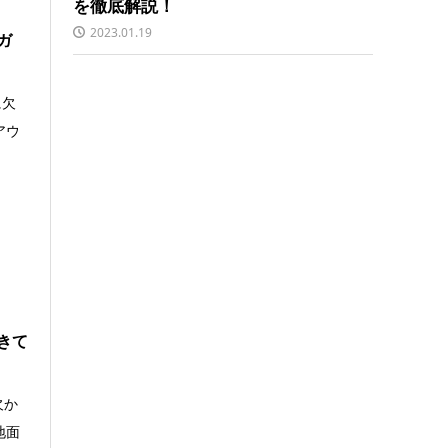
を徹底解説！
2023.01.19
ガ
に欠
アウ
きて
欠か
地面