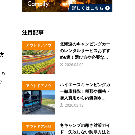
注目記事
北海道のキャンピングカー
アウトドアノウ
のレンタルサービスおすす
方
ハウ
め6選！選び方や必要な...
2026.04.02
るの
で
ハイエースキャンピングカ
アウトドアノウ
ー徹底解説！種類や価格・
ハウ
購入費用から内装例�...
2026.03.13
冬キャンプの寒さ対策ガイ
アウトドア用品
ド｜失敗しない防寒方法と