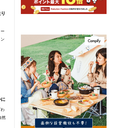
走り
ロー
リン
かに
げわ
自然