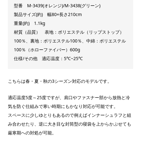
型番 M-3439(オレンジ)/M-3438(グリーン)
製品サイズ(約) 幅80×長さ210cm
重量(約) 1.1kg
材質（品質） 表地：ポリエステル（リップストップ）
100％、裏地：ポリエステル100％、中綿：ポリエステル
100％（ホローファイバー）600g
仕様/その他 適応温度：5℃~25℃
こちらは春・夏・秋の3シーズン対応のモデルです。
適応温度5度～25度ですが、肩口やファスナー部から放熱と冷
気を防ぐ仕組みで寒い時期にもかなり対応が可能です。
スペースに少しゆとりもあるので例えばインナーシュラフと組
み合わせたり、逆に大き目な封筒型の寝袋を上からかぶせても
厳寒期への対処が可能。