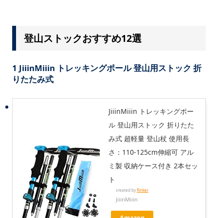
登山ストックおすすめ12選
1 JiiinMiiin トレッキングポール 登山用ストック 折
りたたみ式
JiiinMiiin トレッキングポー
ル 登山用ストック 折りたた
み式 超軽量 登山杖 使用長
さ：110-125cm伸縮可 アル
ミ製 収納ケース付き 2本セッ
ト
created by
Rinker
JiiinMiiin
Amazon