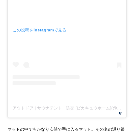
この投稿をInstagramで見る
アウトドア | サウナテント | 防災 [ピカキュウホーム](@pikaqhome)がシェアした投稿
マットの中でもかなり安値で手に入るマット。その名の通り銀