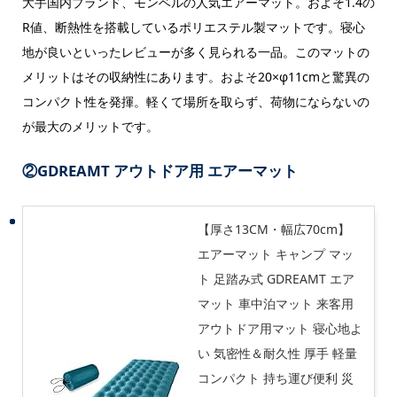
大手国内ブランド、モンベルの人気エアーマット。およそ1.4の
R値、断熱性を搭載しているポリエステル製マットです。寝心
地が良いといったレビューが多く見られる一品。このマットの
メリットはその収納性にあります。およそ20×φ11cmと驚異の
コンパクト性を発揮。軽くて場所を取らず、荷物にならないの
が最大のメリットです。
②
GDREAMT アウトドア用 エアーマット
【厚さ13CM・幅広70cm】
エアーマット キャンプ マッ
ト 足踏み式 GDREAMT エア
マット 車中泊マット 来客用
アウトドア用マット 寝心地よ
い 気密性＆耐久性 厚手 軽量
コンパクト 持ち運び便利 災