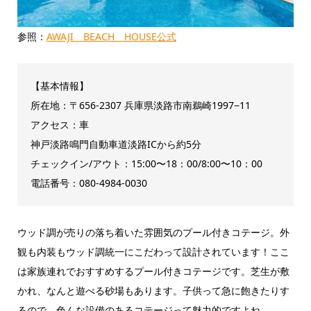
参照：
AWAJI BEACH HOUSE公式
【基本情報】
所在地：〒656-2307 兵庫県淡路市南鵜崎1997−11
アクセス：車
神戸淡路鳴門自動車道淡路ICから約5分
チェックイン/アウト：15:00〜18：00/8:00〜10：00
電話番号：080-4984-0030
ウッド調が売りの落ち着いた雰囲気のプール付きコテージ。外
観も内装もウッド調統一にこだわって設計されています！ここ
は家族連れでおすすめするプール付きコテージです。芝生が敷
かれ、なんと遊べる砂場もあります。子供って急に飽きたりす
るので、色んな設備のあるコテージって魅力的ですよね。