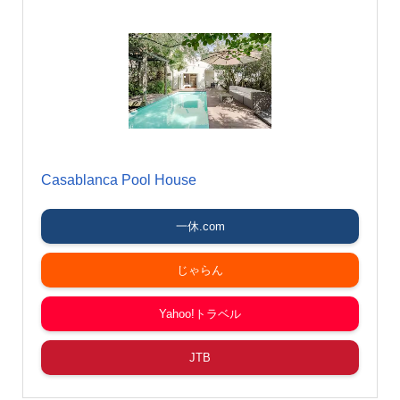
Casablanca Pool House
一休.com
じゃらん
Yahoo!トラベル
JTB