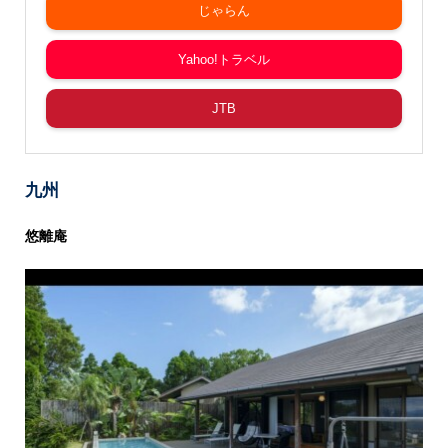
じゃらん
Yahoo!トラベル
JTB
九州
悠離庵