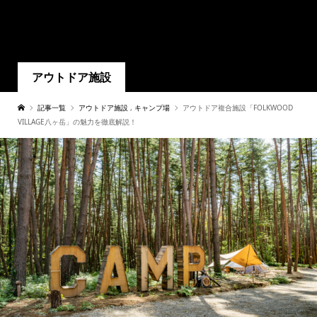
アウトドア施設
記事一覧
アウトドア施設
,
キャンプ場
アウトドア複合施設「FOLKWOOD
VILLAGE八ヶ岳」の魅力を徹底解説！