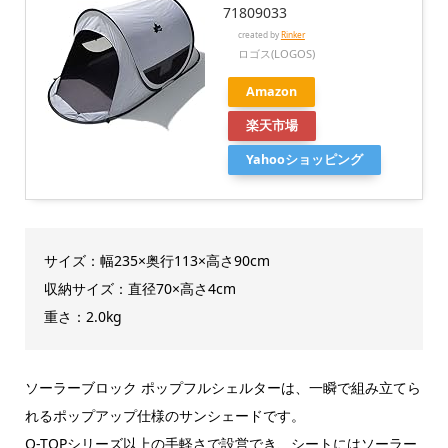
71809033
created by
Rinker
ロゴス(LOGOS)
Amazon
楽天市場
Yahooショッピング
サイズ：幅235×奥行113×高さ90cm
収納サイズ：直径70×高さ4cm
重さ：2.0kg
ソーラーブロック ポップフルシェルターは、一瞬で組み立てら
れるポップアップ仕様のサンシェードです。
Q-TOPシリーズ以上の手軽さで設営でき、シートにはソーラー