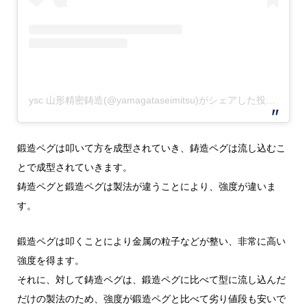
ysc 山形精密鋳造(@yamagataseimitsu)がシェアした投稿
–
20
鍛造ペグは叩いて方を成型されていき、鋳造ペグは流し込むこ
とで成型されていきます。
鋳造ペグと鍛造ペグは製法が違うことにより、強度が違いま
す。
鍛造ペグは叩くことにより金属の粒子などが整い、非常に高い
強度を得ます。
それに、対して鋳造ペグは、鍛造ペグに比べて型に流し込んだ
だけの製法のため、強度が鍛造ペグと比べて劣り値段も安いで