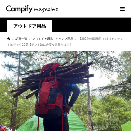
アウトドア用品
記事一覧
アウトドア用品
,
キャンプ用品
【2024年最新版】おすすめのテン
ト泊ザック20選【テント泊に必要な容量とは？】