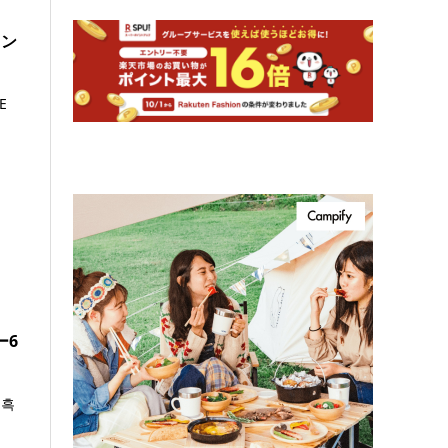
ャン
E
ー6
 흑