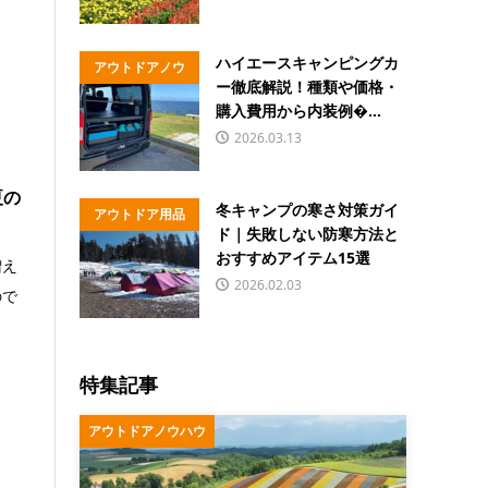
ハイエースキャンピングカ
アウトドアノウ
ー徹底解説！種類や価格・
ハウ
購入費用から内装例�...
2026.03.13
夏の
冬キャンプの寒さ対策ガイ
アウトドア用品
ド｜失敗しない防寒方法と
おすすめアイテム15選
増え
2026.02.03
ので
特集記事
アウトドアノウハウ