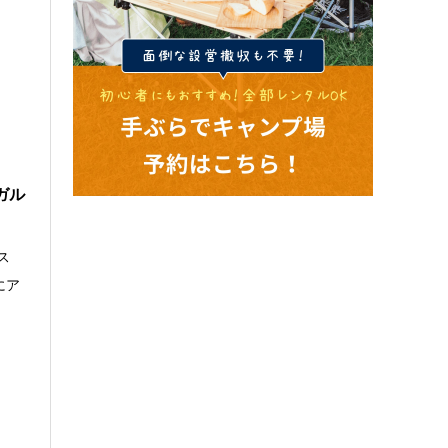
ガル
ス
にア