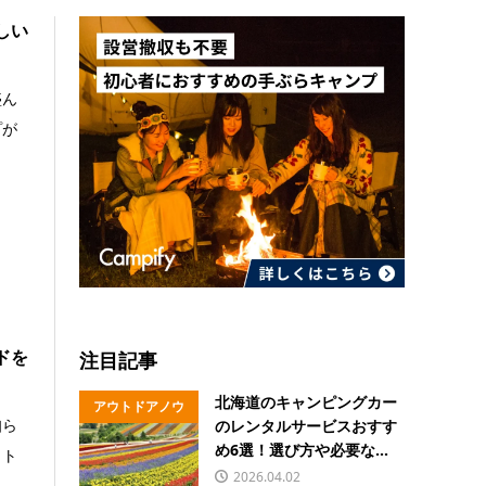
しい
盛ん
プが
ドを
注目記事
北海道のキャンピングカー
アウトドアノウ
知ら
のレンタルサービスおすす
ハウ
め6選！選び方や必要な...
ウト
2026.04.02