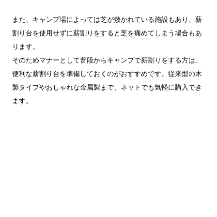
また、キャンプ場によっては芝が敷かれている施設もあり、薪
割り台を使用せずに薪割りをすると芝を痛めてしまう場合もあ
ります。
そのためマナーとして普段からキャンプで薪割りをする方は、
便利な薪割り台を準備しておくのがおすすめです。従来型の木
製タイプやおしゃれな金属製まで、ネットでも気軽に購入でき
ます。