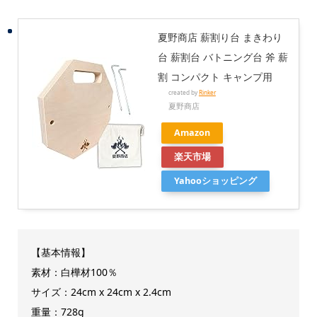
夏野商店 薪割り台 まきわり
台 薪割台 バトニング台 斧 薪
割 コンパクト キャンプ用
created by
Rinker
夏野商店
Amazon
楽天市場
Yahooショッピング
【基本情報】
素材：
白樺材100％
サイズ：
24cm x 24cm x 2.4cm
重量：
728g