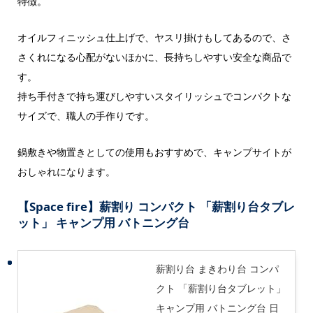
特徴。
オイルフィニッシュ仕上げで、ヤスリ掛けもしてあるので、さ
さくれになる心配がないほかに、長持ちしやすい安全な商品で
す。
持ち手付きで持ち運びしやすいスタイリッシュでコンパクトな
サイズで、職人の手作りです。
鍋敷きや物置きとしての使用もおすすめで、キャンプサイトが
おしゃれになります。
【Space fire】薪割り コンパクト 「薪割り台タブレ
ット」 キャンプ用 バトニング台
薪割り台 まきわり台 コンパ
クト 「薪割り台タブレット」
キャンプ用 バトニング台 日