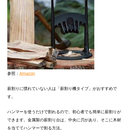
参照：
Amazon
薪割りに慣れていない人は「薪割り機タイプ」がおすすめで
す。
ハンマーを使うだけで割れるので、初心者でも簡単に薪割りが
できます。
金属製の薪割り台は、中央に刃があり、そこに木材
を当ててハンマーで割る方法。