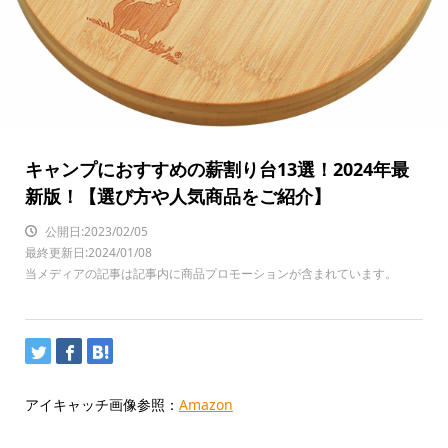
キャンプにおすすめの薪割り台13選！2024年最
新版！【選び方や人気商品をご紹介】
公開日:2023/02/05
最終更新日:2024/01/08
当メディアの記事は記事内に商品プロモーションが含まれています。
アイキャッチ画像参照：
Amazon