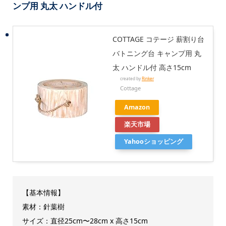
ンプ用 丸太 ハンドル付
COTTAGE コテージ 薪割り台
バトニング台 キャンプ用 丸
太 ハンドル付 高さ15cm
created by
Rinker
Cottage
Amazon
楽天市場
Yahooショッピング
【基本情報】
素材：
針葉樹
サイズ：
直径25cm〜28cm x
高さ15cm