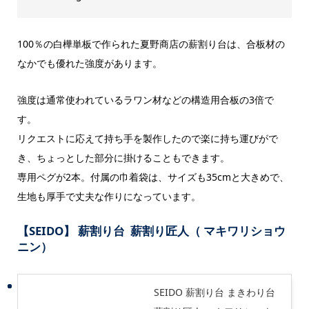
100％の白樺単板で作られた夏野商店の薪割り台は、合板材の
なかでも優れた強度があります。
強度は通常使われているラワン材などの構造用合板の3倍で
す。
リクエストに応えて持ち手を製作したので楽に持ち運びがで
き、ちょっとした部分に掛けることもできます。
専用ペグが2本。
付属の巾着袋は、サイズも35cmと大きめで、
生地も厚手で丈夫な作りになっています。
【SEIDO】 薪割り台 薪割り匠人（ マキワリショウ
ニン）
SEIDO 薪割り台 まきわり台