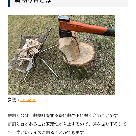
参照：
amazon
薪割り台は、薪割りをする際に薪の下に敷く台のことです。
薪割り台があること安定性が向上するので、斧を振り下ろして
も丁度いいサイズに割ることができます。