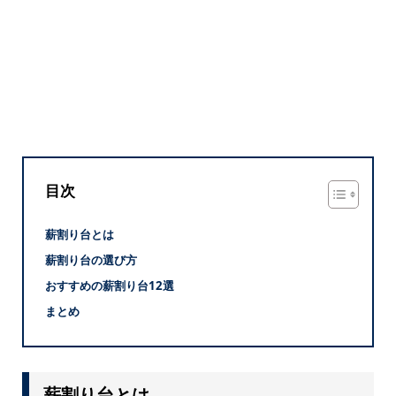
目次
薪割り台とは
薪割り台の選び方
おすすめの薪割り台12選
まとめ
薪割り台とは