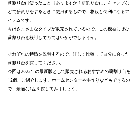
薪割り台は使ったことはありますか？薪割り台は、キャンプな
どで薪割りをするときに使用するもので、格段と便利になるア
イテムです。
今はさまざまなタイプが販売されているので、この機会にぜひ
薪割り台を検討してみてはいかがでしょうか。
それぞれの特徴を説明するので、詳しく比較して自分に合った
薪割り台を探してください。
今回は2023年の最新版として販売されるおすすめの薪割り台を
12個、ご紹介します。ホームセンターや手作りなどもできるの
で、最適な1品を探してみましょう。