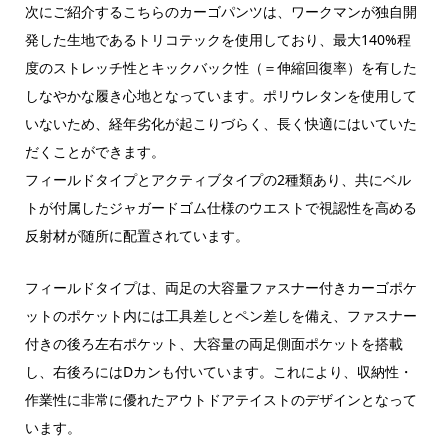
次にご紹介するこちらのカーゴパンツは、ワークマンが独自開
発した生地であるトリコテックを使用しており、最大140%程
度のストレッチ性とキックバック性（＝伸縮回復率）を有した
しなやかな履き心地となっています。ポリウレタンを使用して
いないため、経年劣化が起こりづらく、長く快適にはいていた
だくことができます。
フィールドタイプとアクティブタイプの2種類あり、共にベル
トが付属したジャガードゴム仕様のウエストで視認性を高める
反射材が随所に配置されています。
フィールドタイプは、両足の大容量ファスナー付きカーゴポケ
ットのポケット内には工具差しとペン差しを備え、ファスナー
付きの後ろ左右ポケット、大容量の両足側面ポケットを搭載
し、右後ろにはDカンも付いています。これにより、収納性・
作業性に非常に優れた
アウトドアテイストのデザインとなって
います。