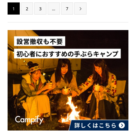
1
2
3
…
7
