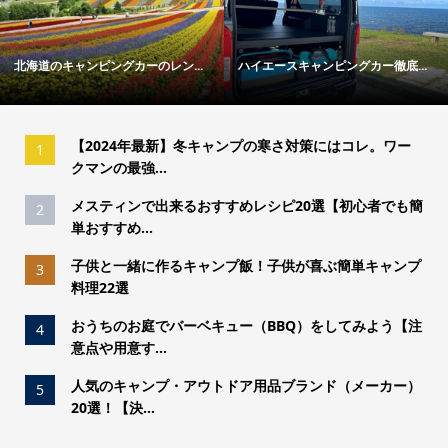
海道のキャンピングカーのレン...
ハイエースキャンピングカー徹底...
冬
【2024年最新】冬キャンプの寒さ対策にはコレ。ワー
1
クマンの最強...
メスティンで出来るおすすめレシピ20選【初心者でも簡
2
単おすすめ...
子供と一緒に作るキャンプ飯！子供が喜ぶ簡単キャンプ
3
料理22選
おうちのお庭でバーベキュー（BBQ）をしてみよう【注
4
意点や用意す...
人気のキャンプ・アウトドア用品ブランド（メーカー）
5
20選！【決...