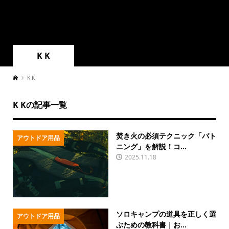
K K
K K
K Kの記事一覧
焚き火の必須テクニック「バト
アウトドア用品
ニング」を解説！コ...
2025.11.18
ソロキャンプの道具を正しく選
アウトドア用品
ぶための教科書｜お...