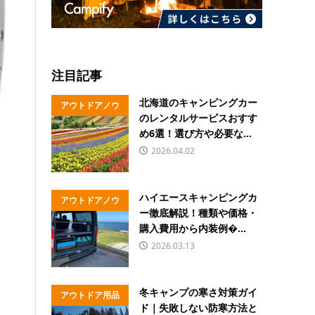
注目記事
北海道のキャンピングカー
アウトドアノウ
のレンタルサービスおすす
ハウ
め6選！選び方や必要な...
2026.04.02
ハイエースキャンピングカ
アウトドアノウ
ー徹底解説！種類や価格・
ハウ
購入費用から内装例�...
2026.03.13
冬キャンプの寒さ対策ガイ
アウトドア用品
ド｜失敗しない防寒方法と