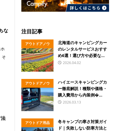
ちな
注目記事
北海道のキャンピングカー
アウトドアノウ
ホホ
のレンタルサービスおすす
ハウ
め6選！選び方や必要な...
、そ
2026.04.02
ハイエースキャンピングカ
アウトドアノウ
ー徹底解説！種類や価格・
ハウ
購入費用から内装例�...
2026.03.13
方法
冬キャンプの寒さ対策ガイ
アウトドア用品
ド｜失敗しない防寒方法と