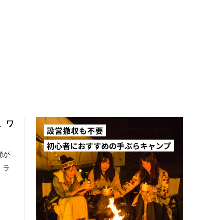
、ワ
備が
、ラ