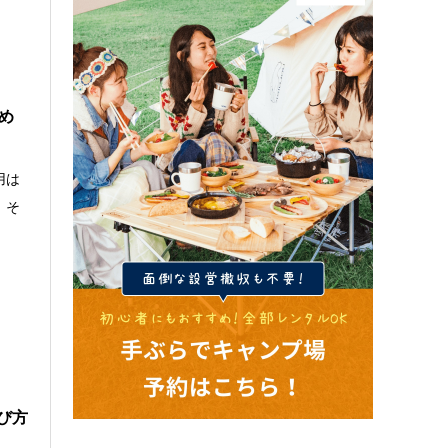
め
用は
 そ
び方