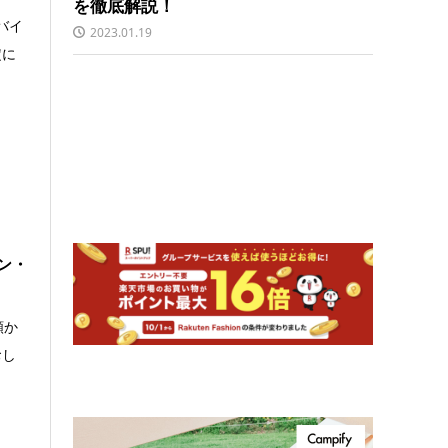
を徹底解説！
バイ
2023.01.19
定に
ン・
額か
おし