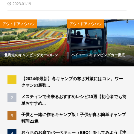
2023.01.19
ハウ
アウトドア用品
キャンプ用品
ピングカー徹底...
冬キャンプの寒さ対策ガイド｜失...
「トウキョウクラ
【2024年最新】冬キャンプの寒さ対策にはコレ。ワー
1
クマンの最強...
メスティンで出来るおすすめレシピ20選【初心者でも簡
2
単おすすめ...
子供と一緒に作るキャンプ飯！子供が喜ぶ簡単キャンプ
3
料理22選
おうちのお庭でバーベキュー（BBQ）をしてみよう【注
4