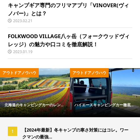
キャンプギア専門のフリマアプリ「VINOVER(ヴィ
ノバー)」とは？
2023.02.21
FOLKWOOD VILLAGE八ヶ岳（フォークウッドヴィ
レッジ）の魅力や口コミを徹底解説！
2023.01.19
トドアノウハウ
アウトドア用品
キ
イエースキャンピングカー徹底...
冬キャンプの寒さ対策ガイド｜失...
「
【2024年最新】冬キャンプの寒さ対策にはコレ。ワー
1
クマンの最強...