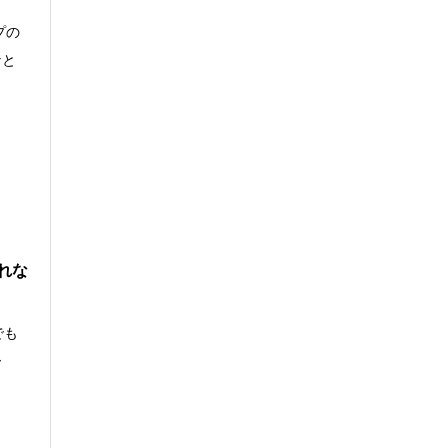
プの
なと
れな
でも
ー