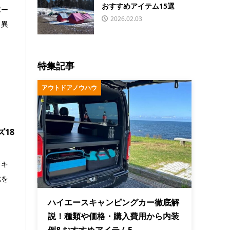
おすすめアイテム15選
ポー
2026.02.03
く異
特集記事
アウトドアノウハウ
18
イキ
靴を
ハイエースキャンピングカー徹底解
説！種類や価格・購入費用から内装
例&おすすめアイテム5...