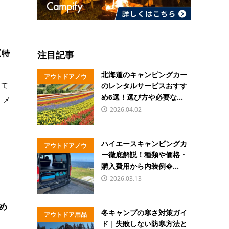
【特
注目記事
北海道のキャンピングカー
アウトドアノウ
って
のレンタルサービスおすす
ハウ
め6選！選び方や必要な...
 メ
2026.04.02
ハイエースキャンピングカ
アウトドアノウ
ー徹底解説！種類や価格・
ハウ
購入費用から内装例�...
2026.03.13
め
冬キャンプの寒さ対策ガイ
アウトドア用品
ド｜失敗しない防寒方法と