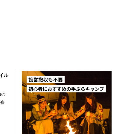
イル
山の
が多