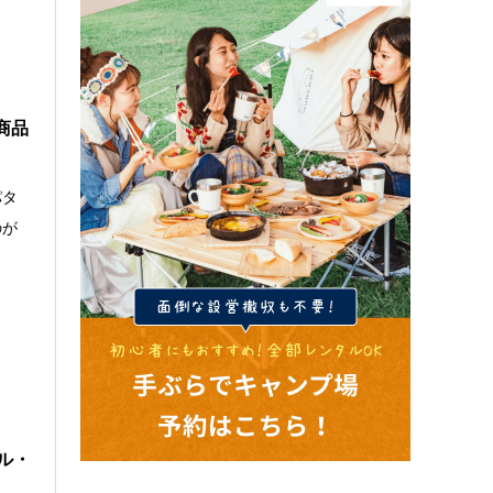
商品
パタ
のが
ル・